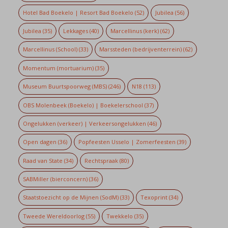
Hotel Bad Boekelo | Resort Bad Boekelo
(52)
Jubilea
(56)
Jubilea
(35)
Lekkages
(40)
Marcellinus (kerk)
(62)
Marcellinus (School)
(33)
Marssteden (bedrijventerrein)
(62)
Momentum (mortuarium)
(35)
Museum Buurtspoorweg (MBS)
(246)
N18
(113)
OBS Molenbeek (Boekelo) | Boekelerschool
(37)
Ongelukken (verkeer) | Verkeersongelukken
(46)
Open dagen
(36)
Popfeesten Usselo | Zomerfeesten
(39)
Raad van State
(34)
Rechtspraak
(80)
SABMiller (bierconcern)
(36)
Staatstoezicht op de Mijnen (SodM)
(33)
Texoprint
(34)
Tweede Wereldoorlog
(55)
Twekkelo
(35)