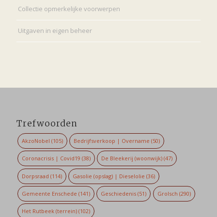
Collectie opmerkelijke voorwerpen
Uitgaven in eigen beheer
Trefwoorden
AkzoNobel
(105)
Bedrijfsverkoop | Overname
(50)
Coronacrisis | Covid19
(38)
De Bleekerij (woonwijk)
(47)
Dorpsraad
(114)
Gasolie (opslag) | Dieselolie
(36)
Gemeente Enschede
(141)
Geschiedenis
(51)
Grolsch
(290)
Het Rutbeek (terrein)
(102)