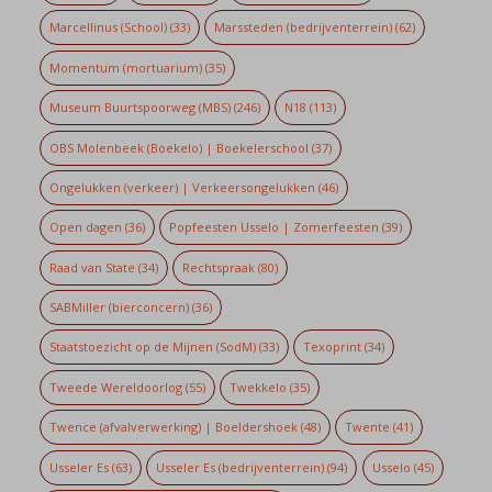
Marcellinus (School)
(33)
Marssteden (bedrijventerrein)
(62)
Momentum (mortuarium)
(35)
Museum Buurtspoorweg (MBS)
(246)
N18
(113)
OBS Molenbeek (Boekelo) | Boekelerschool
(37)
Ongelukken (verkeer) | Verkeersongelukken
(46)
Open dagen
(36)
Popfeesten Usselo | Zomerfeesten
(39)
Raad van State
(34)
Rechtspraak
(80)
SABMiller (bierconcern)
(36)
Staatstoezicht op de Mijnen (SodM)
(33)
Texoprint
(34)
Tweede Wereldoorlog
(55)
Twekkelo
(35)
Twence (afvalverwerking) | Boeldershoek
(48)
Twente
(41)
Usseler Es
(63)
Usseler Es (bedrijventerrein)
(94)
Usselo
(45)