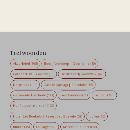
Trefwoorden
AkzoNobel
(105)
Bedrijfsverkoop | Overname
(50)
Coronacrisis | Covid19
(38)
De Bleekerij (woonwijk)
(47)
Dorpsraad
(114)
Gasolie (opslag) | Dieselolie
(36)
Gemeente Enschede
(141)
Geschiedenis
(51)
Grolsch
(290)
Het Rutbeek (terrein)
(102)
Hotel Bad Boekelo | Resort Bad Boekelo
(52)
Jubilea
(56)
Jubilea
(35)
Lekkages
(40)
Marcellinus (kerk)
(62)