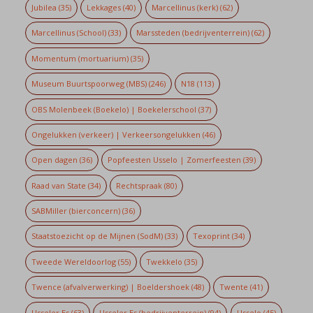
Jubilea
(35)
Lekkages
(40)
Marcellinus (kerk)
(62)
Marcellinus (School)
(33)
Marssteden (bedrijventerrein)
(62)
Momentum (mortuarium)
(35)
Museum Buurtspoorweg (MBS)
(246)
N18
(113)
OBS Molenbeek (Boekelo) | Boekelerschool
(37)
Ongelukken (verkeer) | Verkeersongelukken
(46)
Open dagen
(36)
Popfeesten Usselo | Zomerfeesten
(39)
Raad van State
(34)
Rechtspraak
(80)
SABMiller (bierconcern)
(36)
Staatstoezicht op de Mijnen (SodM)
(33)
Texoprint
(34)
Tweede Wereldoorlog
(55)
Twekkelo
(35)
Twence (afvalverwerking) | Boeldershoek
(48)
Twente
(41)
Usseler Es
(63)
Usseler Es (bedrijventerrein)
(94)
Usselo
(45)