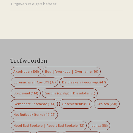
Uitgaven in eigen beheer
Trefwoorden
AkzoNobel
(105)
Bedrijfsverkoop | Overname
(50)
Coronacrisis | Covid19
(38)
De Bleekerij (woonwijk)
(47)
Dorpsraad
(114)
Gasolie (opslag) | Dieselolie
(36)
Gemeente Enschede
(141)
Geschiedenis
(51)
Grolsch
(290)
Het Rutbeek (terrein)
(102)
Hotel Bad Boekelo | Resort Bad Boekelo
(52)
Jubilea
(56)