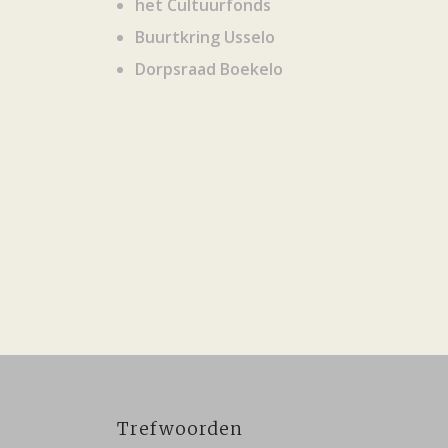
het Cultuurfonds
Buurtkring Usselo
Dorpsraad Boekelo
Trefwoorden