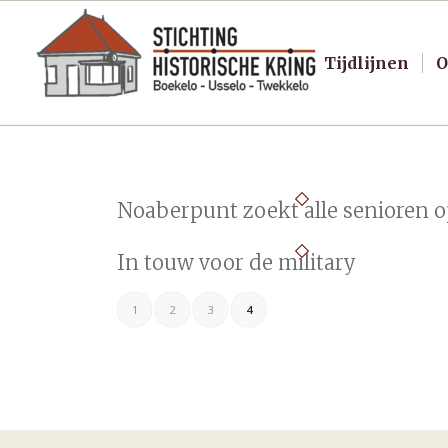
Tijdlijnen
O
Noaberpunt zoekt alle senioren 
In touw voor de military
1
2
3
4