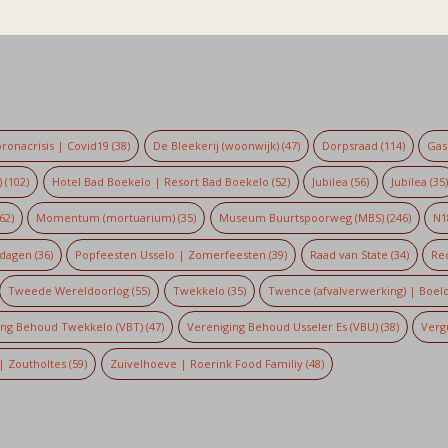
ronacrisis | Covid19
(38)
De Bleekerij (woonwijk)
(47)
Dorpsraad
(114)
Gaso
)
(102)
Hotel Bad Boekelo | Resort Bad Boekelo
(52)
Jubilea
(56)
Jubilea
(35
62)
Momentum (mortuarium)
(35)
Museum Buurtspoorweg (MBS)
(246)
N1
dagen
(36)
Popfeesten Usselo | Zomerfeesten
(39)
Raad van State
(34)
Re
Tweede Wereldoorlog
(55)
Twekkelo
(35)
Twence (afvalverwerking) | Boel
ing Behoud Twekkelo (VBT)
(47)
Vereniging Behoud Usseler Es (VBU)
(38)
Verg
| Zoutholtes
(59)
Zuivelhoeve | Roerink Food Familiy
(48)