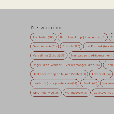
Trefwoorden
AkzoNobel
(105)
Bedrijfsverkoop | Overname
(50)
Co
Geschiedenis
(51)
Grolsch
(290)
Het Rutbeek (terrein
Marcellinus (School)
(33)
Marssteden (bedrijventerrein)
(
Ongelukken (verkeer) | Verkeersongelukken
(46)
Open 
Staatstoezicht op de Mijnen (SodM)
(33)
Texoprint
(34)
Usseler Es (bedrijventerrein)
(94)
Usselo
(45)
Verenig
Windmolenweg
(36)
Woningbouw
(37)
Zoutcavernes 