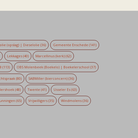
lie (opslag) | Dieselolie
(36)
Gemeente Enschede
(141)
)
Lekkages
(40)
Marcellinus (kerk)
(62)
8
(113)
OBS Molenbeek (Boekelo) | Boekelerschool
(37)
chtspraak
(80)
SABMiller (bierconcern)
(36)
dershoek
(48)
Twente
(41)
Usseler Es
(63)
unningen
(65)
Vrijwilligers
(35)
Windmolens
(36)