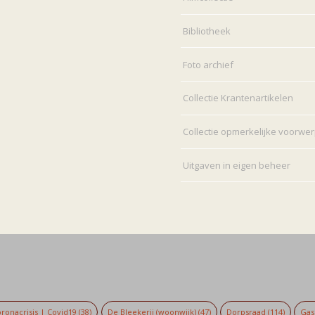
Bibliotheek
Foto archief
Collectie Krantenartikelen
Collectie opmerkelijke voorwe
Uitgaven in eigen beheer
ronacrisis | Covid19
(38)
De Bleekerij (woonwijk)
(47)
Dorpsraad
(114)
Gaso