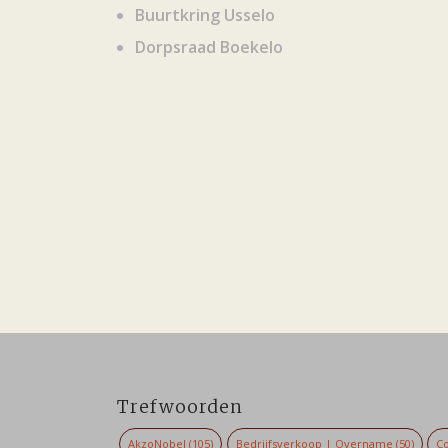
Buurtkring Usselo
Dorpsraad Boekelo
Trefwoorden
AkzoNobel
(105)
Bedrijfsverkoop | Overname
(50)
Co