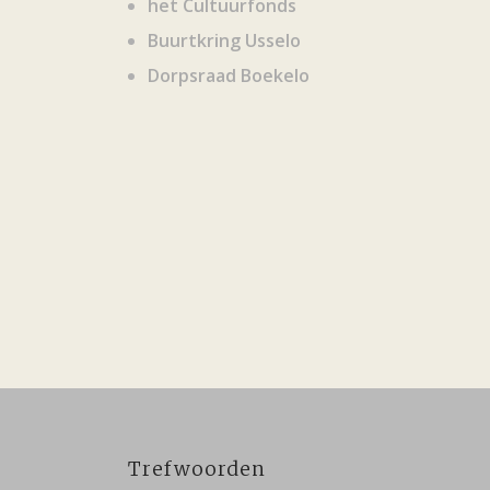
het Cultuurfonds
Buurtkring Usselo
Dorpsraad Boekelo
Trefwoorden