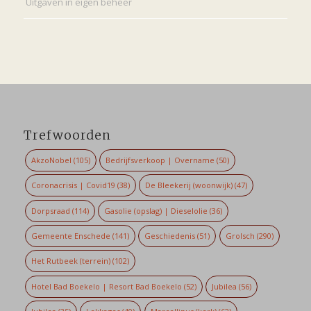
Uitgaven in eigen beheer
Trefwoorden
AkzoNobel
(105)
Bedrijfsverkoop | Overname
(50)
Coronacrisis | Covid19
(38)
De Bleekerij (woonwijk)
(47)
Dorpsraad
(114)
Gasolie (opslag) | Dieselolie
(36)
Gemeente Enschede
(141)
Geschiedenis
(51)
Grolsch
(290)
Het Rutbeek (terrein)
(102)
Hotel Bad Boekelo | Resort Bad Boekelo
(52)
Jubilea
(56)