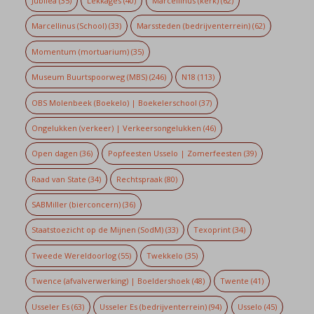
Jubilea
(35)
Lekkages
(40)
Marcellinus (kerk)
(62)
Marcellinus (School)
(33)
Marssteden (bedrijventerrein)
(62)
Momentum (mortuarium)
(35)
Museum Buurtspoorweg (MBS)
(246)
N18
(113)
OBS Molenbeek (Boekelo) | Boekelerschool
(37)
Ongelukken (verkeer) | Verkeersongelukken
(46)
Open dagen
(36)
Popfeesten Usselo | Zomerfeesten
(39)
Raad van State
(34)
Rechtspraak
(80)
SABMiller (bierconcern)
(36)
Staatstoezicht op de Mijnen (SodM)
(33)
Texoprint
(34)
Tweede Wereldoorlog
(55)
Twekkelo
(35)
Twence (afvalverwerking) | Boeldershoek
(48)
Twente
(41)
Usseler Es
(63)
Usseler Es (bedrijventerrein)
(94)
Usselo
(45)