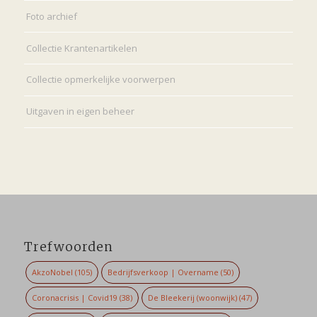
Foto archief
Collectie Krantenartikelen
Collectie opmerkelijke voorwerpen
Uitgaven in eigen beheer
Trefwoorden
AkzoNobel
(105)
Bedrijfsverkoop | Overname
(50)
Coronacrisis | Covid19
(38)
De Bleekerij (woonwijk)
(47)