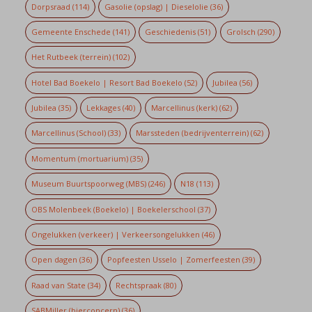
Dorpsraad
(114)
Gasolie (opslag) | Dieselolie
(36)
Gemeente Enschede
(141)
Geschiedenis
(51)
Grolsch
(290)
Het Rutbeek (terrein)
(102)
Hotel Bad Boekelo | Resort Bad Boekelo
(52)
Jubilea
(56)
Jubilea
(35)
Lekkages
(40)
Marcellinus (kerk)
(62)
Marcellinus (School)
(33)
Marssteden (bedrijventerrein)
(62)
Momentum (mortuarium)
(35)
Museum Buurtspoorweg (MBS)
(246)
N18
(113)
OBS Molenbeek (Boekelo) | Boekelerschool
(37)
Ongelukken (verkeer) | Verkeersongelukken
(46)
Open dagen
(36)
Popfeesten Usselo | Zomerfeesten
(39)
Raad van State
(34)
Rechtspraak
(80)
SABMiller (bierconcern)
(36)