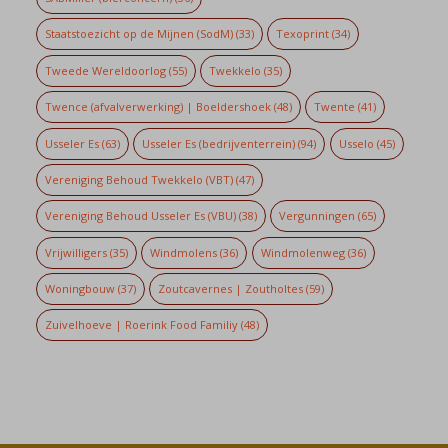
Staatstoezicht op de Mijnen (SodM)
(33)
Texoprint
(34)
Tweede Wereldoorlog
(55)
Twekkelo
(35)
Twence (afvalverwerking) | Boeldershoek
(48)
Twente
(41)
Usseler Es
(63)
Usseler Es (bedrijventerrein)
(94)
Usselo
(45)
Vereniging Behoud Twekkelo (VBT)
(47)
Vereniging Behoud Usseler Es (VBU)
(38)
Vergunningen
(65)
Vrijwilligers
(35)
Windmolens
(36)
Windmolenweg
(36)
Woningbouw
(37)
Zoutcavernes | Zoutholtes
(59)
Zuivelhoeve | Roerink Food Familiy
(48)