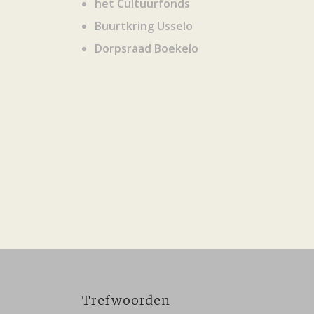
het Cultuurfonds
Buurtkring Usselo
Dorpsraad Boekelo
Trefwoorden