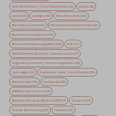
Hotel Bad Boekelo | Resort Bad Boekelo
(52)
Jubilea
(56)
Jubilea
(35)
Lekkages
(40)
Marcellinus (kerk)
(62)
Marcellinus (School)
(33)
Marssteden (bedrijventerrein)
(62)
Momentum (mortuarium)
(35)
Museum Buurtspoorweg (MBS)
(246)
N18
(113)
OBS Molenbeek (Boekelo) | Boekelerschool
(37)
Ongelukken (verkeer) | Verkeersongelukken
(46)
Open dagen
(36)
Popfeesten Usselo | Zomerfeesten
(39)
Raad van State
(34)
Rechtspraak
(80)
SABMiller (bierconcern)
(36)
Staatstoezicht op de Mijnen (SodM)
(33)
Texoprint
(34)
Tweede Wereldoorlog
(55)
Twekkelo
(35)