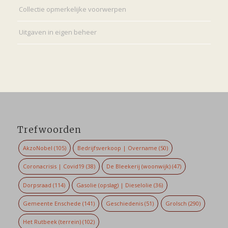
Collectie opmerkelijke voorwerpen
Uitgaven in eigen beheer
Trefwoorden
AkzoNobel
(105)
Bedrijfsverkoop | Overname
(50)
Coronacrisis | Covid19
(38)
De Bleekerij (woonwijk)
(47)
Dorpsraad
(114)
Gasolie (opslag) | Dieselolie
(36)
Gemeente Enschede
(141)
Geschiedenis
(51)
Grolsch
(290)
Het Rutbeek (terrein)
(102)