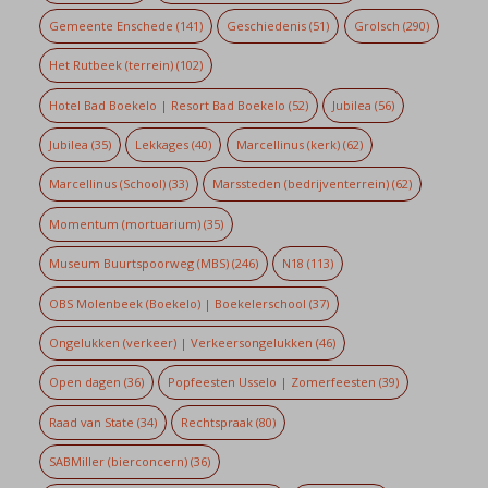
Gemeente Enschede
(141)
Geschiedenis
(51)
Grolsch
(290)
Het Rutbeek (terrein)
(102)
Hotel Bad Boekelo | Resort Bad Boekelo
(52)
Jubilea
(56)
Jubilea
(35)
Lekkages
(40)
Marcellinus (kerk)
(62)
Marcellinus (School)
(33)
Marssteden (bedrijventerrein)
(62)
Momentum (mortuarium)
(35)
Museum Buurtspoorweg (MBS)
(246)
N18
(113)
OBS Molenbeek (Boekelo) | Boekelerschool
(37)
Ongelukken (verkeer) | Verkeersongelukken
(46)
Open dagen
(36)
Popfeesten Usselo | Zomerfeesten
(39)
Raad van State
(34)
Rechtspraak
(80)
SABMiller (bierconcern)
(36)