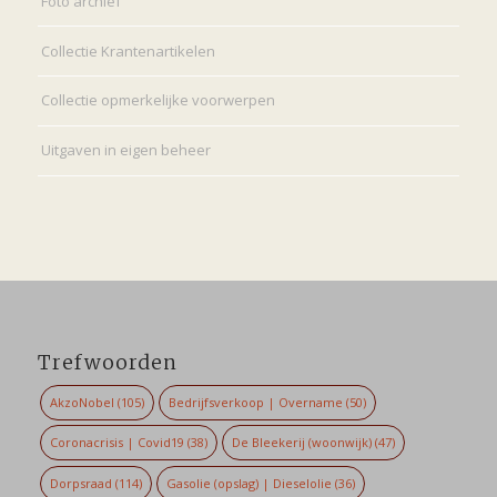
Foto archief
Collectie Krantenartikelen
Collectie opmerkelijke voorwerpen
Uitgaven in eigen beheer
Trefwoorden
AkzoNobel
(105)
Bedrijfsverkoop | Overname
(50)
Coronacrisis | Covid19
(38)
De Bleekerij (woonwijk)
(47)
Dorpsraad
(114)
Gasolie (opslag) | Dieselolie
(36)