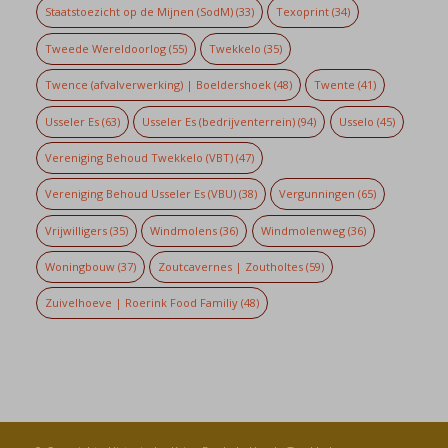
Staatstoezicht op de Mijnen (SodM)
(33)
Texoprint
(34)
Tweede Wereldoorlog
(55)
Twekkelo
(35)
Twence (afvalverwerking) | Boeldershoek
(48)
Twente
(41)
Usseler Es
(63)
Usseler Es (bedrijventerrein)
(94)
Usselo
(45)
Vereniging Behoud Twekkelo (VBT)
(47)
Vereniging Behoud Usseler Es (VBU)
(38)
Vergunningen
(65)
Vrijwilligers
(35)
Windmolens
(36)
Windmolenweg
(36)
Woningbouw
(37)
Zoutcavernes | Zoutholtes
(59)
Zuivelhoeve | Roerink Food Familiy
(48)