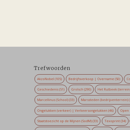
Trefwoorden
AkzoNobel
(105)
Bedrijfsverkoop | Overname
(50)
Co
Geschiedenis
(51)
Grolsch
(290)
Het Rutbeek (terrein
Marcellinus (School)
(33)
Marssteden (bedrijventerrein)
(
Ongelukken (verkeer) | Verkeersongelukken
(46)
Open 
Staatstoezicht op de Mijnen (SodM)
(33)
Texoprint
(34)