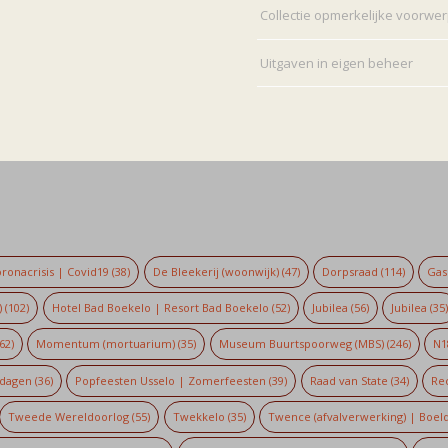
Collectie opmerkelijke voorwe
Uitgaven in eigen beheer
ronacrisis | Covid19
(38)
De Bleekerij (woonwijk)
(47)
Dorpsraad
(114)
Gaso
)
(102)
Hotel Bad Boekelo | Resort Bad Boekelo
(52)
Jubilea
(56)
Jubilea
(35
62)
Momentum (mortuarium)
(35)
Museum Buurtspoorweg (MBS)
(246)
N1
dagen
(36)
Popfeesten Usselo | Zomerfeesten
(39)
Raad van State
(34)
Re
Tweede Wereldoorlog
(55)
Twekkelo
(35)
Twence (afvalverwerking) | Boel