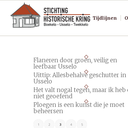
Tijdlijnen
O
Flaneren door groen, veilig en
leefbaar Usselo
Uittip: Allesbehalve geschutter in
Usselo
Het valt nogal tegen, maar ik heb
niet geoefend
Ploegen is een kunst die je moet
beheersen
1
2
3
4
5