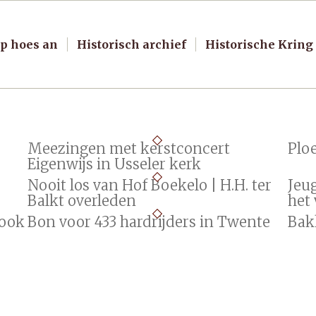
p hoes an
Historisch archief
Historische Kring
Meezingen met kerstconcert
Ploe
Eigenwijs in Usseler kerk
Nooit los van Hof Boekelo | H.H. ter
Jeu
Balkt overleden
het 
 ook
Bon voor 433 hardrijders in Twente
Bak