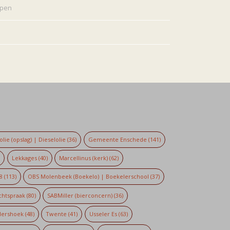
rpen
lie (opslag) | Dieselolie
(36)
Gemeente Enschede
(141)
)
Lekkages
(40)
Marcellinus (kerk)
(62)
8
(113)
OBS Molenbeek (Boekelo) | Boekelerschool
(37)
chtspraak
(80)
SABMiller (bierconcern)
(36)
dershoek
(48)
Twente
(41)
Usseler Es
(63)