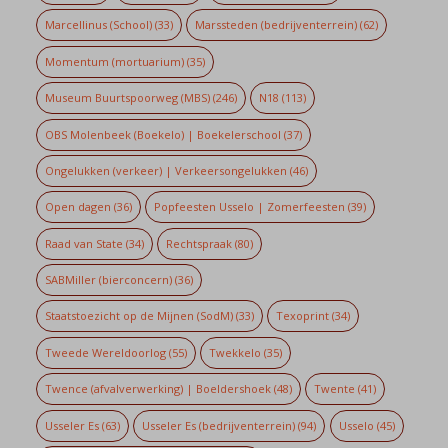
Marcellinus (School)
(33)
Marssteden (bedrijventerrein)
(62)
Momentum (mortuarium)
(35)
Museum Buurtspoorweg (MBS)
(246)
N18
(113)
OBS Molenbeek (Boekelo) | Boekelerschool
(37)
Ongelukken (verkeer) | Verkeersongelukken
(46)
Open dagen
(36)
Popfeesten Usselo | Zomerfeesten
(39)
Raad van State
(34)
Rechtspraak
(80)
SABMiller (bierconcern)
(36)
Staatstoezicht op de Mijnen (SodM)
(33)
Texoprint
(34)
Tweede Wereldoorlog
(55)
Twekkelo
(35)
Twence (afvalverwerking) | Boeldershoek
(48)
Twente
(41)
Usseler Es
(63)
Usseler Es (bedrijventerrein)
(94)
Usselo
(45)