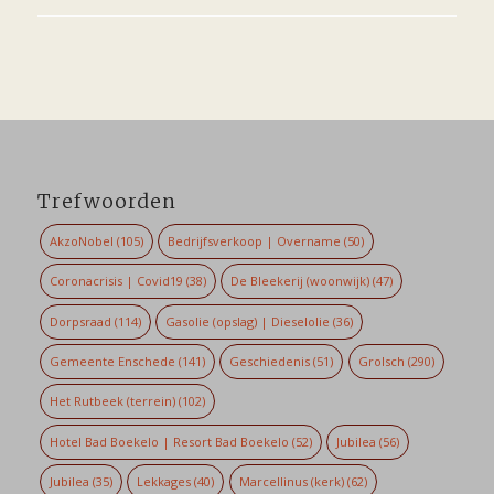
Trefwoorden
AkzoNobel
(105)
Bedrijfsverkoop | Overname
(50)
Coronacrisis | Covid19
(38)
De Bleekerij (woonwijk)
(47)
Dorpsraad
(114)
Gasolie (opslag) | Dieselolie
(36)
Gemeente Enschede
(141)
Geschiedenis
(51)
Grolsch
(290)
Het Rutbeek (terrein)
(102)
Hotel Bad Boekelo | Resort Bad Boekelo
(52)
Jubilea
(56)
Jubilea
(35)
Lekkages
(40)
Marcellinus (kerk)
(62)