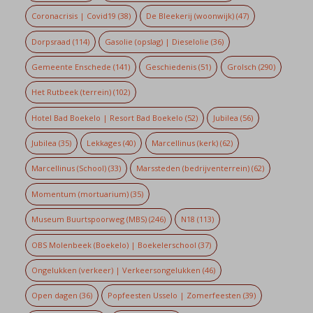
Coronacrisis | Covid19
(38)
De Bleekerij (woonwijk)
(47)
Dorpsraad
(114)
Gasolie (opslag) | Dieselolie
(36)
Gemeente Enschede
(141)
Geschiedenis
(51)
Grolsch
(290)
Het Rutbeek (terrein)
(102)
Hotel Bad Boekelo | Resort Bad Boekelo
(52)
Jubilea
(56)
Jubilea
(35)
Lekkages
(40)
Marcellinus (kerk)
(62)
Marcellinus (School)
(33)
Marssteden (bedrijventerrein)
(62)
Momentum (mortuarium)
(35)
Museum Buurtspoorweg (MBS)
(246)
N18
(113)
OBS Molenbeek (Boekelo) | Boekelerschool
(37)
Ongelukken (verkeer) | Verkeersongelukken
(46)
Open dagen
(36)
Popfeesten Usselo | Zomerfeesten
(39)