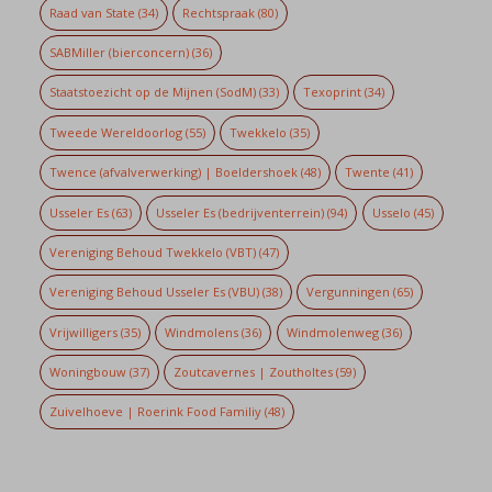
Raad van State
(34)
Rechtspraak
(80)
SABMiller (bierconcern)
(36)
Staatstoezicht op de Mijnen (SodM)
(33)
Texoprint
(34)
Tweede Wereldoorlog
(55)
Twekkelo
(35)
Twence (afvalverwerking) | Boeldershoek
(48)
Twente
(41)
Usseler Es
(63)
Usseler Es (bedrijventerrein)
(94)
Usselo
(45)
Vereniging Behoud Twekkelo (VBT)
(47)
Vereniging Behoud Usseler Es (VBU)
(38)
Vergunningen
(65)
Vrijwilligers
(35)
Windmolens
(36)
Windmolenweg
(36)
Woningbouw
(37)
Zoutcavernes | Zoutholtes
(59)
Zuivelhoeve | Roerink Food Familiy
(48)