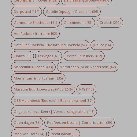
Coronacrisis | Covid19
(38)
De Bleekerij (woonwijk)
(47)
Dorpsraad
(114)
Gasolie (opslag) | Dieselolie
(36)
Gemeente Enschede
(141)
Geschiedenis
(51)
Grolsch
(290)
Het Rutbeek (terrein)
(102)
Hotel Bad Boekelo | Resort Bad Boekelo
(52)
Jubilea
(56)
Jubilea
(35)
Lekkages
(40)
Marcellinus (kerk)
(62)
Marcellinus (School)
(33)
Marssteden (bedrijventerrein)
(62)
Momentum (mortuarium)
(35)
Museum Buurtspoorweg (MBS)
(246)
N18
(113)
OBS Molenbeek (Boekelo) | Boekelerschool
(37)
Ongelukken (verkeer) | Verkeersongelukken
(46)
Open dagen
(36)
Popfeesten Usselo | Zomerfeesten
(39)
Raad van State
(34)
Rechtspraak
(80)