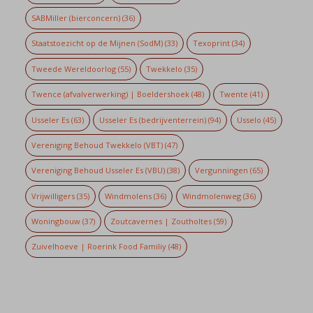
SABMiller (bierconcern)
(36)
Staatstoezicht op de Mijnen (SodM)
(33)
Texoprint
(34)
Tweede Wereldoorlog
(55)
Twekkelo
(35)
Twence (afvalverwerking) | Boeldershoek
(48)
Twente
(41)
Usseler Es
(63)
Usseler Es (bedrijventerrein)
(94)
Usselo
(45)
Vereniging Behoud Twekkelo (VBT)
(47)
Vereniging Behoud Usseler Es (VBU)
(38)
Vergunningen
(65)
Vrijwilligers
(35)
Windmolens
(36)
Windmolenweg
(36)
Woningbouw
(37)
Zoutcavernes | Zoutholtes
(59)
Zuivelhoeve | Roerink Food Familiy
(48)