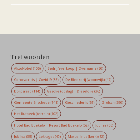
Trefwoorden
AkzoNobel
(105)
Bedrijfsverkoop | Overname
(50)
Coronacrisis | Covid19
(38)
De Bleekerij (woonwijk)
(47)
Dorpsraad
(114)
Gasolie (opslag) | Dieselolie
(36)
Gemeente Enschede
(141)
Geschiedenis
(51)
Grolsch
(290)
Het Rutbeek (terrein)
(102)
Hotel Bad Boekelo | Resort Bad Boekelo
(52)
Jubilea
(56)
Jubilea
(35)
Lekkages
(40)
Marcellinus (kerk)
(62)