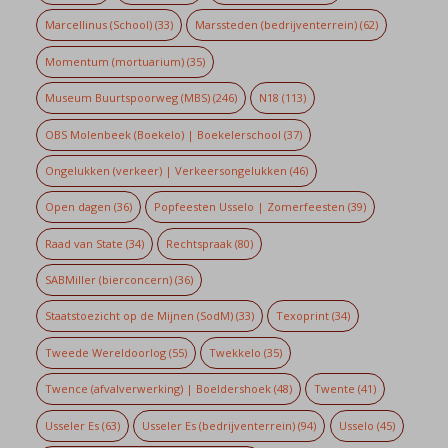
Marcellinus (School)
(33)
Marssteden (bedrijventerrein)
(62)
Momentum (mortuarium)
(35)
Museum Buurtspoorweg (MBS)
(246)
N18
(113)
OBS Molenbeek (Boekelo) | Boekelerschool
(37)
Ongelukken (verkeer) | Verkeersongelukken
(46)
Open dagen
(36)
Popfeesten Usselo | Zomerfeesten
(39)
Raad van State
(34)
Rechtspraak
(80)
SABMiller (bierconcern)
(36)
Staatstoezicht op de Mijnen (SodM)
(33)
Texoprint
(34)
Tweede Wereldoorlog
(55)
Twekkelo
(35)
Twence (afvalverwerking) | Boeldershoek
(48)
Twente
(41)
Usseler Es
(63)
Usseler Es (bedrijventerrein)
(94)
Usselo
(45)