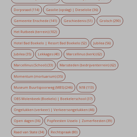
Dorpsraad
(114)
Gasolie (opslag) | Dieselolie
(36)
Gemeente Enschede
(141)
Geschiedenis
(51)
Grolsch
(290)
Het Rutbeek (terrein)
(102)
Hotel Bad Boekelo | Resort Bad Boekelo
(52)
Jubilea
(56)
Jubilea
(35)
Lekkages
(40)
Marcellinus (kerk)
(62)
Marcellinus (School)
(33)
Marssteden (bedrijventerrein)
(62)
Momentum (mortuarium)
(35)
Museum Buurtspoorweg (MBS)
(246)
N18
(113)
OBS Molenbeek (Boekelo) | Boekelerschool
(37)
Ongelukken (verkeer) | Verkeersongelukken
(46)
Open dagen
(36)
Popfeesten Usselo | Zomerfeesten
(39)
Raad van State
(34)
Rechtspraak
(80)