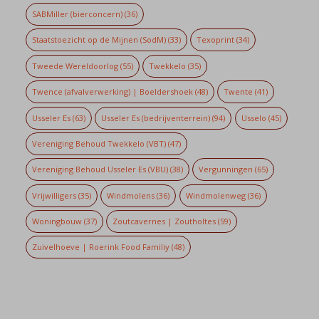
SABMiller (bierconcern)
(36)
Staatstoezicht op de Mijnen (SodM)
(33)
Texoprint
(34)
Tweede Wereldoorlog
(55)
Twekkelo
(35)
Twence (afvalverwerking) | Boeldershoek
(48)
Twente
(41)
Usseler Es
(63)
Usseler Es (bedrijventerrein)
(94)
Usselo
(45)
Vereniging Behoud Twekkelo (VBT)
(47)
Vereniging Behoud Usseler Es (VBU)
(38)
Vergunningen
(65)
Vrijwilligers
(35)
Windmolens
(36)
Windmolenweg
(36)
Woningbouw
(37)
Zoutcavernes | Zoutholtes
(59)
Zuivelhoeve | Roerink Food Familiy
(48)