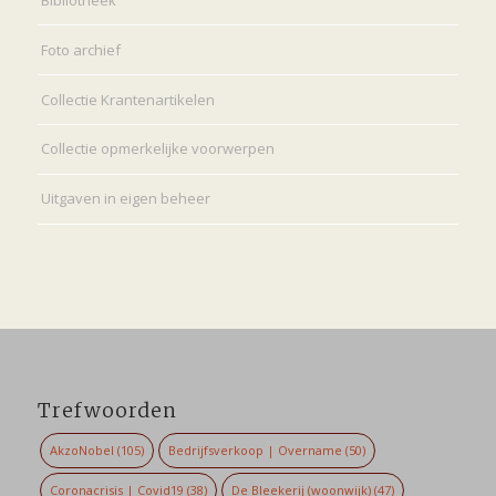
Bibliotheek
Foto archief
Collectie Krantenartikelen
Collectie opmerkelijke voorwerpen
Uitgaven in eigen beheer
Trefwoorden
AkzoNobel
(105)
Bedrijfsverkoop | Overname
(50)
Coronacrisis | Covid19
(38)
De Bleekerij (woonwijk)
(47)