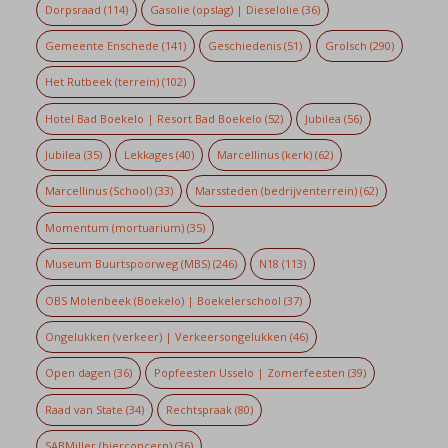
Dorpsraad
(114)
Gasolie (opslag) | Dieselolie
(36)
Gemeente Enschede
(141)
Geschiedenis
(51)
Grolsch
(290)
Het Rutbeek (terrein)
(102)
Hotel Bad Boekelo | Resort Bad Boekelo
(52)
Jubilea
(56)
Jubilea
(35)
Lekkages
(40)
Marcellinus (kerk)
(62)
Marcellinus (School)
(33)
Marssteden (bedrijventerrein)
(62)
Momentum (mortuarium)
(35)
Museum Buurtspoorweg (MBS)
(246)
N18
(113)
OBS Molenbeek (Boekelo) | Boekelerschool
(37)
Ongelukken (verkeer) | Verkeersongelukken
(46)
Open dagen
(36)
Popfeesten Usselo | Zomerfeesten
(39)
Raad van State
(34)
Rechtspraak
(80)
SABMiller (bierconcern)
(36)