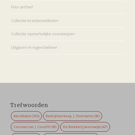
Foto archief
Collectie Krantenartikelen
Collectie opmerkelijke voorwerpen
Uitgaven in eigen beheer
Trefwoorden
AkzoNobel
(105)
Bedrijfsverkoop | Overname
(50)
Coronacrisis | Covid19
(38)
De Bleekerij (woonwijk)
(47)