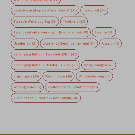
Staatstoezicht op de Mijnen (SodM)
(33)
Texoprint
(34)
Tweede Wereldoorlog
(55)
Twekkelo
(35)
Twence (afvalverwerking) | Boeldershoek
(48)
Twente
(41)
Usseler Es
(63)
Usseler Es (bedrijventerrein)
(94)
Usselo
(45)
Vereniging Behoud Twekkelo (VBT)
(47)
Vereniging Behoud Usseler Es (VBU)
(38)
Vergunningen
(65)
Vrijwilligers
(35)
Windmolens
(36)
Windmolenweg
(36)
Woningbouw
(37)
Zoutcavernes | Zoutholtes
(59)
Zuivelhoeve | Roerink Food Familiy
(48)