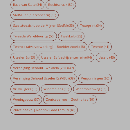
Raad van State
(34)
Rechtspraak
(80)
SABMiller (bierconcern)
(36)
Staatstoezicht op de Mijnen (SodM)
(33)
Texoprint
(34)
Tweede Wereldoorlog
(55)
Twekkelo
(35)
Twence (afvalverwerking) | Boeldershoek
(48)
Twente
(41)
Usseler Es
(63)
Usseler Es (bedrijventerrein)
(94)
Usselo
(45)
Vereniging Behoud Twekkelo (VBT)
(47)
Vereniging Behoud Usseler Es (VBU)
(38)
Vergunningen
(65)
Vrijwilligers
(35)
Windmolens
(36)
Windmolenweg
(36)
Woningbouw
(37)
Zoutcavernes | Zoutholtes
(59)
Zuivelhoeve | Roerink Food Familiy
(48)