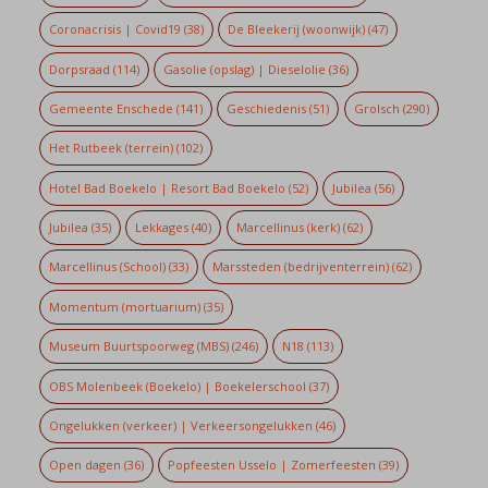
Coronacrisis | Covid19
(38)
De Bleekerij (woonwijk)
(47)
Dorpsraad
(114)
Gasolie (opslag) | Dieselolie
(36)
Gemeente Enschede
(141)
Geschiedenis
(51)
Grolsch
(290)
Het Rutbeek (terrein)
(102)
Hotel Bad Boekelo | Resort Bad Boekelo
(52)
Jubilea
(56)
Jubilea
(35)
Lekkages
(40)
Marcellinus (kerk)
(62)
Marcellinus (School)
(33)
Marssteden (bedrijventerrein)
(62)
Momentum (mortuarium)
(35)
Museum Buurtspoorweg (MBS)
(246)
N18
(113)
OBS Molenbeek (Boekelo) | Boekelerschool
(37)
Ongelukken (verkeer) | Verkeersongelukken
(46)
Open dagen
(36)
Popfeesten Usselo | Zomerfeesten
(39)