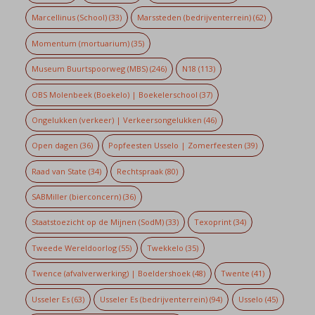
Marcellinus (School)
(33)
Marssteden (bedrijventerrein)
(62)
Momentum (mortuarium)
(35)
Museum Buurtspoorweg (MBS)
(246)
N18
(113)
OBS Molenbeek (Boekelo) | Boekelerschool
(37)
Ongelukken (verkeer) | Verkeersongelukken
(46)
Open dagen
(36)
Popfeesten Usselo | Zomerfeesten
(39)
Raad van State
(34)
Rechtspraak
(80)
SABMiller (bierconcern)
(36)
Staatstoezicht op de Mijnen (SodM)
(33)
Texoprint
(34)
Tweede Wereldoorlog
(55)
Twekkelo
(35)
Twence (afvalverwerking) | Boeldershoek
(48)
Twente
(41)
Usseler Es
(63)
Usseler Es (bedrijventerrein)
(94)
Usselo
(45)