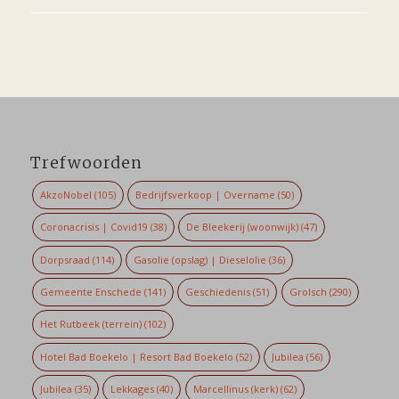
Trefwoorden
AkzoNobel
(105)
Bedrijfsverkoop | Overname
(50)
Coronacrisis | Covid19
(38)
De Bleekerij (woonwijk)
(47)
Dorpsraad
(114)
Gasolie (opslag) | Dieselolie
(36)
Gemeente Enschede
(141)
Geschiedenis
(51)
Grolsch
(290)
Het Rutbeek (terrein)
(102)
Hotel Bad Boekelo | Resort Bad Boekelo
(52)
Jubilea
(56)
Jubilea
(35)
Lekkages
(40)
Marcellinus (kerk)
(62)