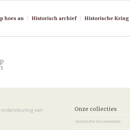
p hoes an
Historisch archief
Historische Kring
op
n
Onze collecties
 ondersteuning van:
Historische Documentatie