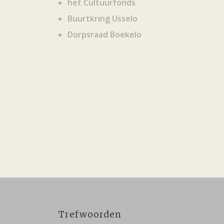
het Cultuurfonds
Buurtkring Usselo
Dorpsraad Boekelo
Trefwoorden