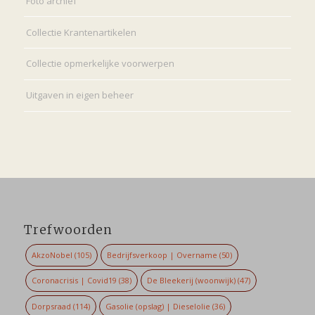
Foto archief
Collectie Krantenartikelen
Collectie opmerkelijke voorwerpen
Uitgaven in eigen beheer
Trefwoorden
AkzoNobel
(105)
Bedrijfsverkoop | Overname
(50)
Coronacrisis | Covid19
(38)
De Bleekerij (woonwijk)
(47)
Dorpsraad
(114)
Gasolie (opslag) | Dieselolie
(36)