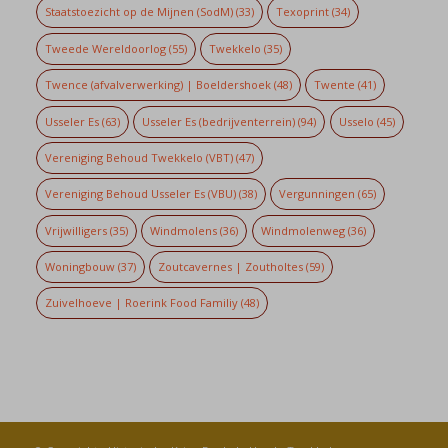
Staatstoezicht op de Mijnen (SodM)
(33)
Texoprint
(34)
Tweede Wereldoorlog
(55)
Twekkelo
(35)
Twence (afvalverwerking) | Boeldershoek
(48)
Twente
(41)
Usseler Es
(63)
Usseler Es (bedrijventerrein)
(94)
Usselo
(45)
Vereniging Behoud Twekkelo (VBT)
(47)
Vereniging Behoud Usseler Es (VBU)
(38)
Vergunningen
(65)
Vrijwilligers
(35)
Windmolens
(36)
Windmolenweg
(36)
Woningbouw
(37)
Zoutcavernes | Zoutholtes
(59)
Zuivelhoeve | Roerink Food Familiy
(48)