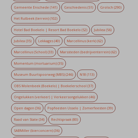
Gemeente Enschede
(141)
Geschiedenis
(51)
Grolsch
(290)
Het Rutbeek (terrein)
(102)
Hotel Bad Boekelo | Resort Bad Boekelo
(52)
Jubilea
(56)
Jubilea
(35)
Lekkages
(40)
Marcellinus (kerk)
(62)
Marcellinus (School)
(33)
Marssteden (bedrijventerrein)
(62)
Momentum (mortuarium)
(35)
Museum Buurtspoorweg (MBS)
(246)
N18
(113)
OBS Molenbeek (Boekelo) | Boekelerschool
(37)
Ongelukken (verkeer) | Verkeersongelukken
(46)
Open dagen
(36)
Popfeesten Usselo | Zomerfeesten
(39)
Raad van State
(34)
Rechtspraak
(80)
SABMiller (bierconcern)
(36)