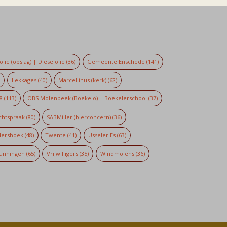
lie (opslag) | Dieselolie
(36)
Gemeente Enschede
(141)
)
Lekkages
(40)
Marcellinus (kerk)
(62)
8
(113)
OBS Molenbeek (Boekelo) | Boekelerschool
(37)
chtspraak
(80)
SABMiller (bierconcern)
(36)
dershoek
(48)
Twente
(41)
Usseler Es
(63)
unningen
(65)
Vrijwilligers
(35)
Windmolens
(36)