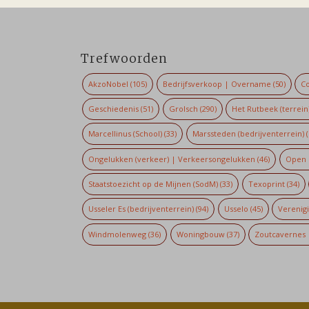
Trefwoorden
AkzoNobel
(105)
Bedrijfsverkoop | Overname
(50)
Co
Geschiedenis
(51)
Grolsch
(290)
Het Rutbeek (terrein
Marcellinus (School)
(33)
Marssteden (bedrijventerrein)
(
Ongelukken (verkeer) | Verkeersongelukken
(46)
Open 
Staatstoezicht op de Mijnen (SodM)
(33)
Texoprint
(34)
Usseler Es (bedrijventerrein)
(94)
Usselo
(45)
Verenig
Windmolenweg
(36)
Woningbouw
(37)
Zoutcavernes 