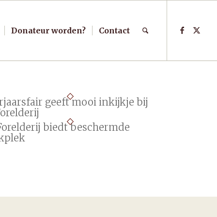
Donateur worden?
Contact
jaarsfair geeft mooi inkijkje bij
orelderij
Forelderij biedt beschermde
kplek