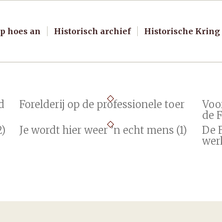
p hoes an
Historisch archief
Historische Kring
d
Forelderij op de professionele toer
Voor
de F
2)
Je wordt hier weer ’n echt mens (1)
De 
wer