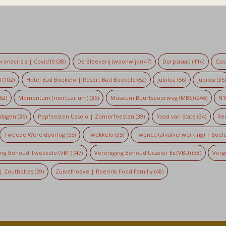
ronacrisis | Covid19
(38)
De Bleekerij (woonwijk)
(47)
Dorpsraad
(114)
Gaso
)
(102)
Hotel Bad Boekelo | Resort Bad Boekelo
(52)
Jubilea
(56)
Jubilea
(35
62)
Momentum (mortuarium)
(35)
Museum Buurtspoorweg (MBS)
(246)
N1
dagen
(36)
Popfeesten Usselo | Zomerfeesten
(39)
Raad van State
(34)
Re
Tweede Wereldoorlog
(55)
Twekkelo
(35)
Twence (afvalverwerking) | Boel
ing Behoud Twekkelo (VBT)
(47)
Vereniging Behoud Usseler Es (VBU)
(38)
Verg
| Zoutholtes
(59)
Zuivelhoeve | Roerink Food Familiy
(48)