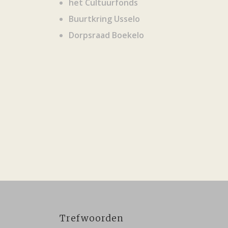
het Cultuurfonds
Buurtkring Usselo
Dorpsraad Boekelo
Trefwoorden