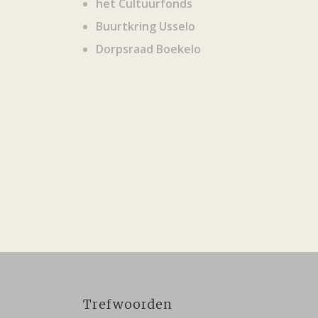
het Cultuurfonds
Buurtkring Usselo
Dorpsraad Boekelo
Trefwoorden