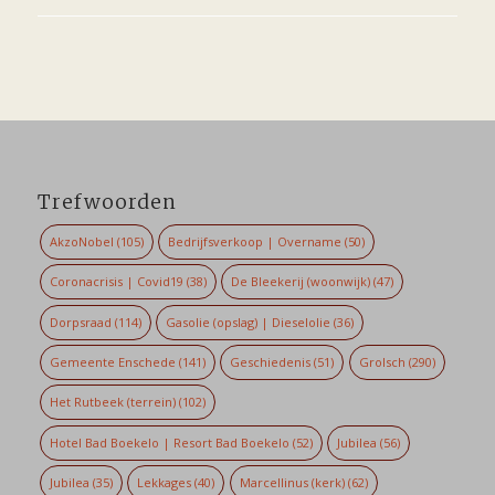
Trefwoorden
AkzoNobel
(105)
Bedrijfsverkoop | Overname
(50)
Coronacrisis | Covid19
(38)
De Bleekerij (woonwijk)
(47)
Dorpsraad
(114)
Gasolie (opslag) | Dieselolie
(36)
Gemeente Enschede
(141)
Geschiedenis
(51)
Grolsch
(290)
Het Rutbeek (terrein)
(102)
Hotel Bad Boekelo | Resort Bad Boekelo
(52)
Jubilea
(56)
Jubilea
(35)
Lekkages
(40)
Marcellinus (kerk)
(62)