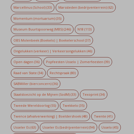
Marcellinus (School)
(33)
Marssteden (bedrijventerrein)
(62)
Momentum (mortuarium)
(35)
Museum Buurtspoorweg (MBS)
(246)
N18
(113)
OBS Molenbeek (Boekelo) | Boekelerschool
(37)
Ongelukken (verkeer) | Verkeersongelukken
(46)
Open dagen
(36)
Popfeesten Usselo | Zomerfeesten
(39)
Raad van State
(34)
Rechtspraak
(80)
SABMiller (bierconcern)
(36)
Staatstoezicht op de Mijnen (SodM)
(33)
Texoprint
(34)
Tweede Wereldoorlog
(55)
Twekkelo
(35)
Twence (afvalverwerking) | Boeldershoek
(48)
Twente
(41)
Usseler Es
(63)
Usseler Es (bedrijventerrein)
(94)
Usselo
(45)