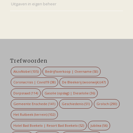
Uitgaven in eigen beheer
Trefwoorden
AkzoNobel
(105)
Bedrijfsverkoop | Overname
(50)
Coronacrisis | Covid19
(38)
De Bleekerij (woonwijk)
(47)
Dorpsraad
(114)
Gasolie (opslag) | Dieselolie
(36)
Gemeente Enschede
(141)
Geschiedenis
(51)
Grolsch
(290)
Het Rutbeek (terrein)
(102)
Hotel Bad Boekelo | Resort Bad Boekelo
(52)
Jubilea
(56)