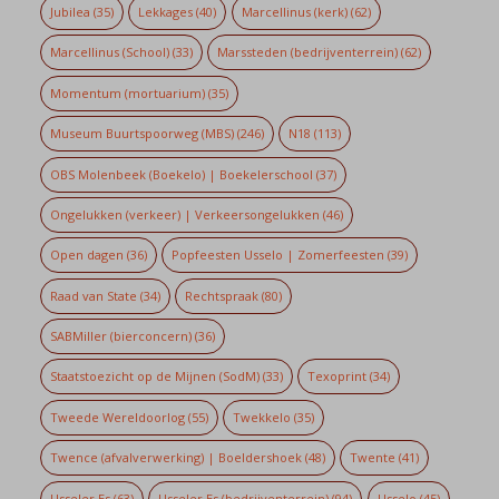
Jubilea
(35)
Lekkages
(40)
Marcellinus (kerk)
(62)
Marcellinus (School)
(33)
Marssteden (bedrijventerrein)
(62)
Momentum (mortuarium)
(35)
Museum Buurtspoorweg (MBS)
(246)
N18
(113)
OBS Molenbeek (Boekelo) | Boekelerschool
(37)
Ongelukken (verkeer) | Verkeersongelukken
(46)
Open dagen
(36)
Popfeesten Usselo | Zomerfeesten
(39)
Raad van State
(34)
Rechtspraak
(80)
SABMiller (bierconcern)
(36)
Staatstoezicht op de Mijnen (SodM)
(33)
Texoprint
(34)
Tweede Wereldoorlog
(55)
Twekkelo
(35)
Twence (afvalverwerking) | Boeldershoek
(48)
Twente
(41)
Usseler Es
(63)
Usseler Es (bedrijventerrein)
(94)
Usselo
(45)