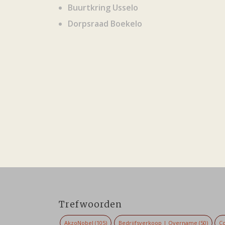
Buurtkring Usselo
Dorpsraad Boekelo
Trefwoorden
AkzoNobel
(105)
Bedrijfsverkoop | Overname
(50)
Co