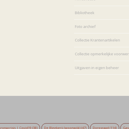
Bibliotheek
Foto archief
Collectie Krantenartikelen
Collectie opmerkelijke voorwe
Uitgaven in eigen beheer
ronacrisis | Covid19
(38)
De Bleekerij (woonwijk)
(47)
Dorpsraad
(114)
Gaso