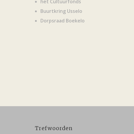
het Cultuurfonds
Buurtkring Usselo
Dorpsraad Boekelo
Trefwoorden