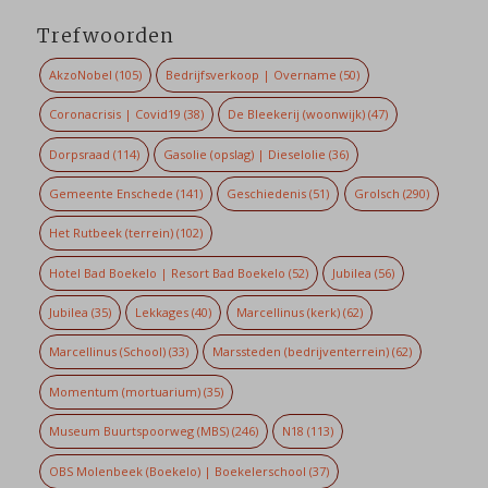
Trefwoorden
AkzoNobel
(105)
Bedrijfsverkoop | Overname
(50)
Coronacrisis | Covid19
(38)
De Bleekerij (woonwijk)
(47)
Dorpsraad
(114)
Gasolie (opslag) | Dieselolie
(36)
Gemeente Enschede
(141)
Geschiedenis
(51)
Grolsch
(290)
Het Rutbeek (terrein)
(102)
Hotel Bad Boekelo | Resort Bad Boekelo
(52)
Jubilea
(56)
Jubilea
(35)
Lekkages
(40)
Marcellinus (kerk)
(62)
Marcellinus (School)
(33)
Marssteden (bedrijventerrein)
(62)
Momentum (mortuarium)
(35)
Museum Buurtspoorweg (MBS)
(246)
N18
(113)
OBS Molenbeek (Boekelo) | Boekelerschool
(37)