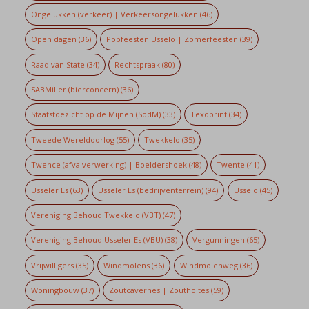
Ongelukken (verkeer) | Verkeersongelukken
(46)
Open dagen
(36)
Popfeesten Usselo | Zomerfeesten
(39)
Raad van State
(34)
Rechtspraak
(80)
SABMiller (bierconcern)
(36)
Staatstoezicht op de Mijnen (SodM)
(33)
Texoprint
(34)
Tweede Wereldoorlog
(55)
Twekkelo
(35)
Twence (afvalverwerking) | Boeldershoek
(48)
Twente
(41)
Usseler Es
(63)
Usseler Es (bedrijventerrein)
(94)
Usselo
(45)
Vereniging Behoud Twekkelo (VBT)
(47)
Vereniging Behoud Usseler Es (VBU)
(38)
Vergunningen
(65)
Vrijwilligers
(35)
Windmolens
(36)
Windmolenweg
(36)
Woningbouw
(37)
Zoutcavernes | Zoutholtes
(59)