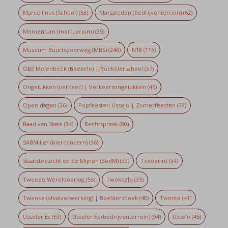
Marcellinus (School)
(33)
Marssteden (bedrijventerrein)
(62)
Momentum (mortuarium)
(35)
Museum Buurtspoorweg (MBS)
(246)
N18
(113)
OBS Molenbeek (Boekelo) | Boekelerschool
(37)
Ongelukken (verkeer) | Verkeersongelukken
(46)
Open dagen
(36)
Popfeesten Usselo | Zomerfeesten
(39)
Raad van State
(34)
Rechtspraak
(80)
SABMiller (bierconcern)
(36)
Staatstoezicht op de Mijnen (SodM)
(33)
Texoprint
(34)
Tweede Wereldoorlog
(55)
Twekkelo
(35)
Twence (afvalverwerking) | Boeldershoek
(48)
Twente
(41)
Usseler Es
(63)
Usseler Es (bedrijventerrein)
(94)
Usselo
(45)