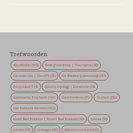
Trefwoorden
AkzoNobel
(105)
Bedrijfsverkoop | Overname
(50)
Coronacrisis | Covid19
(38)
De Bleekerij (woonwijk)
(47)
Dorpsraad
(114)
Gasolie (opslag) | Dieselolie
(36)
Gemeente Enschede
(141)
Geschiedenis
(51)
Grolsch
(290)
Het Rutbeek (terrein)
(102)
Hotel Bad Boekelo | Resort Bad Boekelo
(52)
Jubilea
(56)
Jubilea
(35)
Lekkages
(40)
Marcellinus (kerk)
(62)