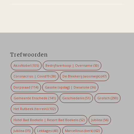
Trefwoorden
AkzoNobel
(105)
Bedrijfsverkoop | Overname
(50)
Coronacrisis | Covid19
(38)
De Bleekerij (woonwijk)
(47)
Dorpsraad
(114)
Gasolie (opslag) | Dieselolie
(36)
Gemeente Enschede
(141)
Geschiedenis
(51)
Grolsch
(290)
Het Rutbeek (terrein)
(102)
Hotel Bad Boekelo | Resort Bad Boekelo
(52)
Jubilea
(56)
Jubilea
(35)
Lekkages
(40)
Marcellinus (kerk)
(62)