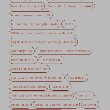
Marcellinus (School)
(33)
Marssteden (bedrijventerrein)
(62)
Momentum (mortuarium)
(35)
Museum Buurtspoorweg (MBS)
(246)
N18
(113)
OBS Molenbeek (Boekelo) | Boekelerschool
(37)
Ongelukken (verkeer) | Verkeersongelukken
(46)
Open dagen
(36)
Popfeesten Usselo | Zomerfeesten
(39)
Raad van State
(34)
Rechtspraak
(80)
SABMiller (bierconcern)
(36)
Staatstoezicht op de Mijnen (SodM)
(33)
Texoprint
(34)
Tweede Wereldoorlog
(55)
Twekkelo
(35)
Twence (afvalverwerking) | Boeldershoek
(48)
Twente
(41)
Usseler Es
(63)
Usseler Es (bedrijventerrein)
(94)
Usselo
(45)