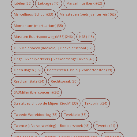
Jubilea
(35)
Lekkages
(40)
Marcellinus (kerk)
(62)
Marcellinus (School)
(33)
Marssteden (bedrijventerrein)
(62)
Momentum (mortuarium)
(35)
Museum Buurtspoorweg (MBS)
(246)
N18
(113)
OBS Molenbeek (Boekelo) | Boekelerschool
(37)
Ongelukken (verkeer) | Verkeersongelukken
(46)
Open dagen
(36)
Popfeesten Usselo | Zomerfeesten
(39)
Raad van State
(34)
Rechtspraak
(80)
SABMiller (bierconcern)
(36)
Staatstoezicht op de Mijnen (SodM)
(33)
Texoprint
(34)
Tweede Wereldoorlog
(55)
Twekkelo
(35)
Twence (afvalverwerking) | Boeldershoek
(48)
Twente
(41)
Usseler Es
(63)
Usseler Es (bedrijventerrein)
(94)
Usselo
(45)