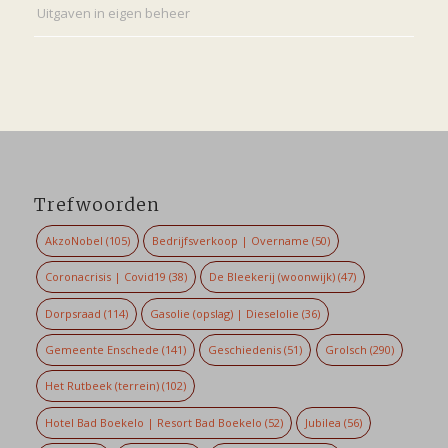
Uitgaven in eigen beheer
Trefwoorden
AkzoNobel
(105)
Bedrijfsverkoop | Overname
(50)
Coronacrisis | Covid19
(38)
De Bleekerij (woonwijk)
(47)
Dorpsraad
(114)
Gasolie (opslag) | Dieselolie
(36)
Gemeente Enschede
(141)
Geschiedenis
(51)
Grolsch
(290)
Het Rutbeek (terrein)
(102)
Hotel Bad Boekelo | Resort Bad Boekelo
(52)
Jubilea
(56)