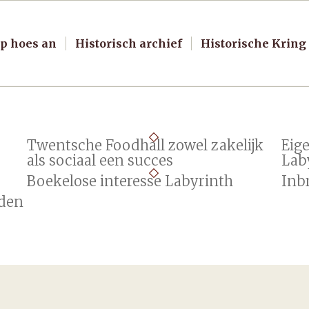
p hoes an
Historisch archief
Historische Kring
Twentsche Foodhall zowel zakelijk
Eig
als sociaal een succes
Lab
Boekelose interesse Labyrinth
Inbr
den