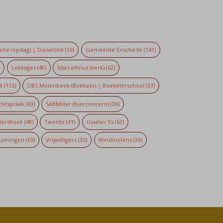
lie (opslag) | Dieselolie
(36)
Gemeente Enschede
(141)
)
Lekkages
(40)
Marcellinus (kerk)
(62)
8
(113)
OBS Molenbeek (Boekelo) | Boekelerschool
(37)
chtspraak
(80)
SABMiller (bierconcern)
(36)
dershoek
(48)
Twente
(41)
Usseler Es
(63)
unningen
(65)
Vrijwilligers
(35)
Windmolens
(36)