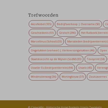
Trefwoorden
AkzoNobel
(105)
Bedrijfsverkoop | Overname
(50)
Co
Geschiedenis
(51)
Grolsch
(290)
Het Rutbeek (terrein
Marcellinus (School)
(33)
Marssteden (bedrijventerrein)
(
Ongelukken (verkeer) | Verkeersongelukken
(46)
Open 
Staatstoezicht op de Mijnen (SodM)
(33)
Texoprint
(34)
Usseler Es (bedrijventerrein)
(94)
Usselo
(45)
Verenig
Windmolenweg
(36)
Woningbouw
(37)
Zoutcavernes 
© Copyright -
Historische Kring Boekelo Usselo Twekkelo