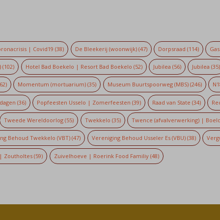
ronacrisis | Covid19
(38)
De Bleekerij (woonwijk)
(47)
Dorpsraad
(114)
Gaso
)
(102)
Hotel Bad Boekelo | Resort Bad Boekelo
(52)
Jubilea
(56)
Jubilea
(35
62)
Momentum (mortuarium)
(35)
Museum Buurtspoorweg (MBS)
(246)
N1
dagen
(36)
Popfeesten Usselo | Zomerfeesten
(39)
Raad van State
(34)
Re
Tweede Wereldoorlog
(55)
Twekkelo
(35)
Twence (afvalverwerking) | Boel
ing Behoud Twekkelo (VBT)
(47)
Vereniging Behoud Usseler Es (VBU)
(38)
Verg
| Zoutholtes
(59)
Zuivelhoeve | Roerink Food Familiy
(48)