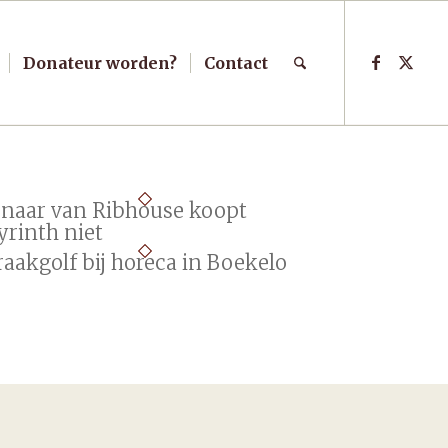
Donateur worden?
Contact
enaar van Ribhouse koopt
yrinth niet
aakgolf bij horeca in Boekelo