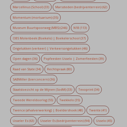
Marcellinus (School)
(33)
Marssteden (bedrijventerrein)
(62)
Momentum (mortuarium)
(35)
Museum Buurtspoorweg (MBS)
(246)
N18
(113)
OBS Molenbeek (Boekelo) | Boekelerschool
(37)
Ongelukken (verkeer) | Verkeersongelukken
(46)
Open dagen
(36)
Popfeesten Usselo | Zomerfeesten
(39)
Raad van State
(34)
Rechtspraak
(80)
SABMiller (bierconcern)
(36)
Staatstoezicht op de Mijnen (SodM)
(33)
Texoprint
(34)
Tweede Wereldoorlog
(55)
Twekkelo
(35)
Twence (afvalverwerking) | Boeldershoek
(48)
Twente
(41)
Usseler Es
(63)
Usseler Es (bedrijventerrein)
(94)
Usselo
(45)