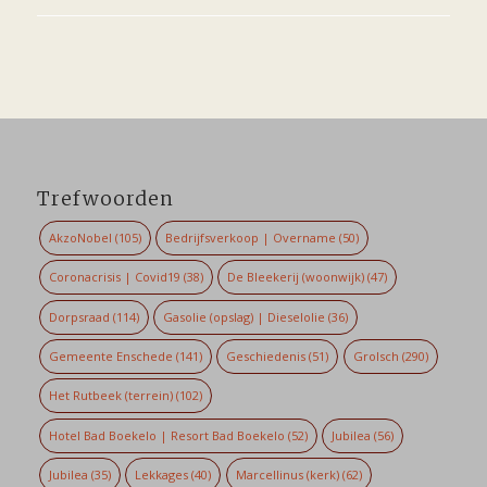
Trefwoorden
AkzoNobel
(105)
Bedrijfsverkoop | Overname
(50)
Coronacrisis | Covid19
(38)
De Bleekerij (woonwijk)
(47)
Dorpsraad
(114)
Gasolie (opslag) | Dieselolie
(36)
Gemeente Enschede
(141)
Geschiedenis
(51)
Grolsch
(290)
Het Rutbeek (terrein)
(102)
Hotel Bad Boekelo | Resort Bad Boekelo
(52)
Jubilea
(56)
Jubilea
(35)
Lekkages
(40)
Marcellinus (kerk)
(62)