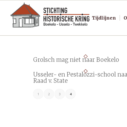
Tijdlijnen
O
Grolsch mag niet naar Boekelo
Usseler- en Pestalozzi-school na
Raad v. State
1
2
3
4