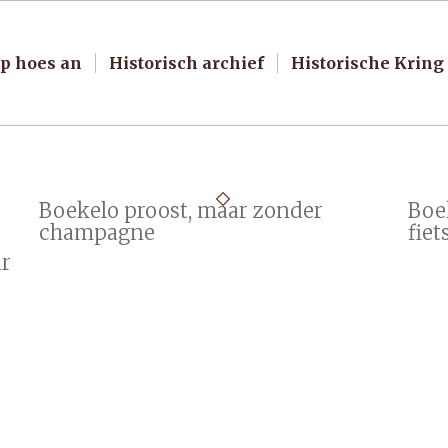
p hoes an
Historisch archief
Historische Kring
Boekelo proost, maar zonder
Boe
champagne
fie
ar