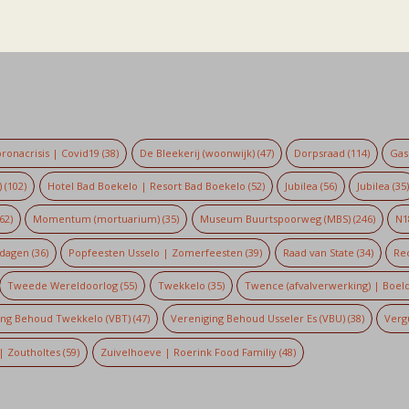
ronacrisis | Covid19
(38)
De Bleekerij (woonwijk)
(47)
Dorpsraad
(114)
Gaso
)
(102)
Hotel Bad Boekelo | Resort Bad Boekelo
(52)
Jubilea
(56)
Jubilea
(35
62)
Momentum (mortuarium)
(35)
Museum Buurtspoorweg (MBS)
(246)
N1
dagen
(36)
Popfeesten Usselo | Zomerfeesten
(39)
Raad van State
(34)
Re
Tweede Wereldoorlog
(55)
Twekkelo
(35)
Twence (afvalverwerking) | Boel
ing Behoud Twekkelo (VBT)
(47)
Vereniging Behoud Usseler Es (VBU)
(38)
Verg
| Zoutholtes
(59)
Zuivelhoeve | Roerink Food Familiy
(48)