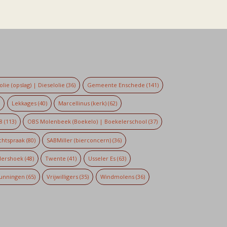
lie (opslag) | Dieselolie
(36)
Gemeente Enschede
(141)
)
Lekkages
(40)
Marcellinus (kerk)
(62)
8
(113)
OBS Molenbeek (Boekelo) | Boekelerschool
(37)
chtspraak
(80)
SABMiller (bierconcern)
(36)
dershoek
(48)
Twente
(41)
Usseler Es
(63)
unningen
(65)
Vrijwilligers
(35)
Windmolens
(36)