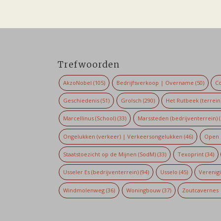
Trefwoorden
AkzoNobel
(105)
Bedrijfsverkoop | Overname
(50)
Co
Geschiedenis
(51)
Grolsch
(290)
Het Rutbeek (terrein
Marcellinus (School)
(33)
Marssteden (bedrijventerrein)
(
Ongelukken (verkeer) | Verkeersongelukken
(46)
Open 
Staatstoezicht op de Mijnen (SodM)
(33)
Texoprint
(34)
Usseler Es (bedrijventerrein)
(94)
Usselo
(45)
Verenig
Windmolenweg
(36)
Woningbouw
(37)
Zoutcavernes 