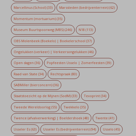
Marcellinus (School)
(33)
Marssteden (bedrijventerrein)
(62)
Momentum (mortuarium)
(35)
Museum Buurtspoorweg (MBS)
(246)
N18
(113)
OBS Molenbeek (Boekelo) | Boekelerschool
(37)
Ongelukken (verkeer) | Verkeersongelukken
(46)
Open dagen
(36)
Popfeesten Usselo | Zomerfeesten
(39)
Raad van State
(34)
Rechtspraak
(80)
SABMiller (bierconcern)
(36)
Staatstoezicht op de Mijnen (SodM)
(33)
Texoprint
(34)
Tweede Wereldoorlog
(55)
Twekkelo
(35)
Twence (afvalverwerking) | Boeldershoek
(48)
Twente
(41)
Usseler Es
(63)
Usseler Es (bedrijventerrein)
(94)
Usselo
(45)