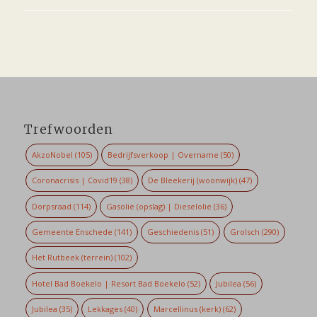
Trefwoorden
AkzoNobel
(105)
Bedrijfsverkoop | Overname
(50)
Coronacrisis | Covid19
(38)
De Bleekerij (woonwijk)
(47)
Dorpsraad
(114)
Gasolie (opslag) | Dieselolie
(36)
Gemeente Enschede
(141)
Geschiedenis
(51)
Grolsch
(290)
Het Rutbeek (terrein)
(102)
Hotel Bad Boekelo | Resort Bad Boekelo
(52)
Jubilea
(56)
Jubilea
(35)
Lekkages
(40)
Marcellinus (kerk)
(62)