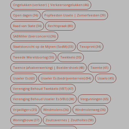
Ongelukken (verkeer) | Verkeersongelukken
(46)
Open dagen
(36)
Popfeesten Usselo | Zomerfeesten
(39)
Raad van State
(34)
Rechtspraak
(80)
SABMiller (bierconcern)
(36)
Staatstoezicht op de Mijnen (SodM)
(33)
Texoprint
(34)
Tweede Wereldoorlog
(55)
Twekkelo
(35)
Twence (afvalverwerking) | Boeldershoek
(48)
Twente
(41)
Usseler Es
(63)
Usseler Es (bedrijventerrein)
(94)
Usselo
(45)
Vereniging Behoud Twekkelo (VBT)
(47)
Vereniging Behoud Usseler Es (VBU)
(38)
Vergunningen
(65)
Vrijwilligers
(35)
Windmolens
(36)
Windmolenweg
(36)
Woningbouw
(37)
Zoutcavernes | Zoutholtes
(59)