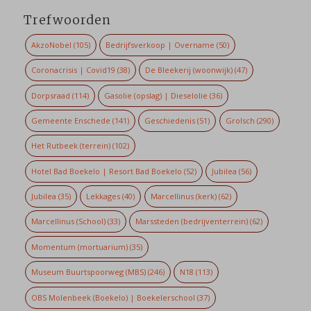
Trefwoorden
AkzoNobel
(105)
Bedrijfsverkoop | Overname
(50)
Coronacrisis | Covid19
(38)
De Bleekerij (woonwijk)
(47)
Dorpsraad
(114)
Gasolie (opslag) | Dieselolie
(36)
Gemeente Enschede
(141)
Geschiedenis
(51)
Grolsch
(290)
Het Rutbeek (terrein)
(102)
Hotel Bad Boekelo | Resort Bad Boekelo
(52)
Jubilea
(56)
Jubilea
(35)
Lekkages
(40)
Marcellinus (kerk)
(62)
Marcellinus (School)
(33)
Marssteden (bedrijventerrein)
(62)
Momentum (mortuarium)
(35)
Museum Buurtspoorweg (MBS)
(246)
N18
(113)
OBS Molenbeek (Boekelo) | Boekelerschool
(37)