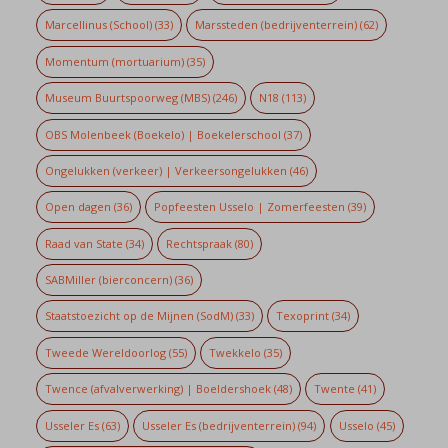
Marcellinus (School)
(33)
Marssteden (bedrijventerrein)
(62)
Momentum (mortuarium)
(35)
Museum Buurtspoorweg (MBS)
(246)
N18
(113)
OBS Molenbeek (Boekelo) | Boekelerschool
(37)
Ongelukken (verkeer) | Verkeersongelukken
(46)
Open dagen
(36)
Popfeesten Usselo | Zomerfeesten
(39)
Raad van State
(34)
Rechtspraak
(80)
SABMiller (bierconcern)
(36)
Staatstoezicht op de Mijnen (SodM)
(33)
Texoprint
(34)
Tweede Wereldoorlog
(55)
Twekkelo
(35)
Twence (afvalverwerking) | Boeldershoek
(48)
Twente
(41)
Usseler Es
(63)
Usseler Es (bedrijventerrein)
(94)
Usselo
(45)