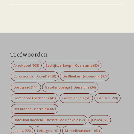
Trefwoorden
AkzoNobel
(105)
Bedrijfsverkoop | Overname
(50)
Coronacrisis | Covid19
(38)
De Bleekerij (woonwijk)
(47)
Dorpsraad
(114)
Gasolie (opslag) | Dieselolie
(36)
Gemeente Enschede
(141)
Geschiedenis
(51)
Grolsch
(290)
Het Rutbeek (terrein)
(102)
Hotel Bad Boekelo | Resort Bad Boekelo
(52)
Jubilea
(56)
Jubilea
(35)
Lekkages
(40)
Marcellinus (kerk)
(62)