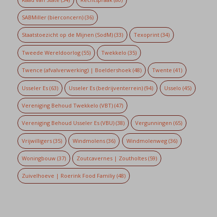
SABMiller (bierconcern)
(36)
Staatstoezicht op de Mijnen (SodM)
(33)
Texoprint
(34)
Tweede Wereldoorlog
(55)
Twekkelo
(35)
Twence (afvalverwerking) | Boeldershoek
(48)
Twente
(41)
Usseler Es
(63)
Usseler Es (bedrijventerrein)
(94)
Usselo
(45)
Vereniging Behoud Twekkelo (VBT)
(47)
Vereniging Behoud Usseler Es (VBU)
(38)
Vergunningen
(65)
Vrijwilligers
(35)
Windmolens
(36)
Windmolenweg
(36)
Woningbouw
(37)
Zoutcavernes | Zoutholtes
(59)
Zuivelhoeve | Roerink Food Familiy
(48)