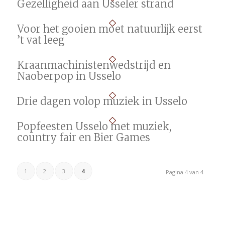
Gezelligheid aan Usseler strand
Voor het gooien moet natuurlijk eerst
’t vat leeg
Kraanmachinistenwedstrijd en
Naoberpop in Usselo
Drie dagen volop muziek in Usselo
Popfeesten Usselo met muziek,
country fair en Bier Games
1
2
3
4
Pagina 4 van 4