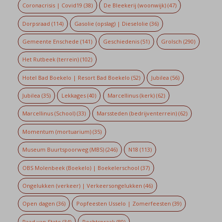
Coronacrisis | Covid19
(38)
De Bleekerij (woonwijk)
(47)
Dorpsraad
(114)
Gasolie (opslag) | Dieselolie
(36)
Gemeente Enschede
(141)
Geschiedenis
(51)
Grolsch
(290)
Het Rutbeek (terrein)
(102)
Hotel Bad Boekelo | Resort Bad Boekelo
(52)
Jubilea
(56)
Jubilea
(35)
Lekkages
(40)
Marcellinus (kerk)
(62)
Marcellinus (School)
(33)
Marssteden (bedrijventerrein)
(62)
Momentum (mortuarium)
(35)
Museum Buurtspoorweg (MBS)
(246)
N18
(113)
OBS Molenbeek (Boekelo) | Boekelerschool
(37)
Ongelukken (verkeer) | Verkeersongelukken
(46)
Open dagen
(36)
Popfeesten Usselo | Zomerfeesten
(39)
Raad van State
(34)
Rechtspraak
(80)