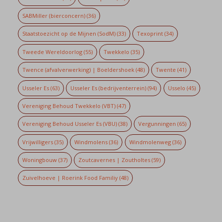
SABMiller (bierconcern)
(36)
Staatstoezicht op de Mijnen (SodM)
(33)
Texoprint
(34)
Tweede Wereldoorlog
(55)
Twekkelo
(35)
Twence (afvalverwerking) | Boeldershoek
(48)
Twente
(41)
Usseler Es
(63)
Usseler Es (bedrijventerrein)
(94)
Usselo
(45)
Vereniging Behoud Twekkelo (VBT)
(47)
Vereniging Behoud Usseler Es (VBU)
(38)
Vergunningen
(65)
Vrijwilligers
(35)
Windmolens
(36)
Windmolenweg
(36)
Woningbouw
(37)
Zoutcavernes | Zoutholtes
(59)
Zuivelhoeve | Roerink Food Familiy
(48)