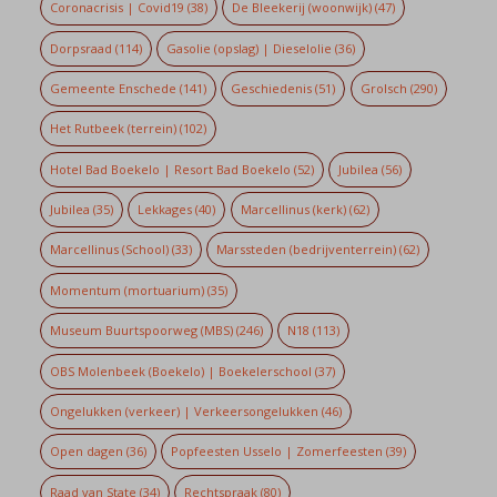
Coronacrisis | Covid19
(38)
De Bleekerij (woonwijk)
(47)
Dorpsraad
(114)
Gasolie (opslag) | Dieselolie
(36)
Gemeente Enschede
(141)
Geschiedenis
(51)
Grolsch
(290)
Het Rutbeek (terrein)
(102)
Hotel Bad Boekelo | Resort Bad Boekelo
(52)
Jubilea
(56)
Jubilea
(35)
Lekkages
(40)
Marcellinus (kerk)
(62)
Marcellinus (School)
(33)
Marssteden (bedrijventerrein)
(62)
Momentum (mortuarium)
(35)
Museum Buurtspoorweg (MBS)
(246)
N18
(113)
OBS Molenbeek (Boekelo) | Boekelerschool
(37)
Ongelukken (verkeer) | Verkeersongelukken
(46)
Open dagen
(36)
Popfeesten Usselo | Zomerfeesten
(39)
Raad van State
(34)
Rechtspraak
(80)