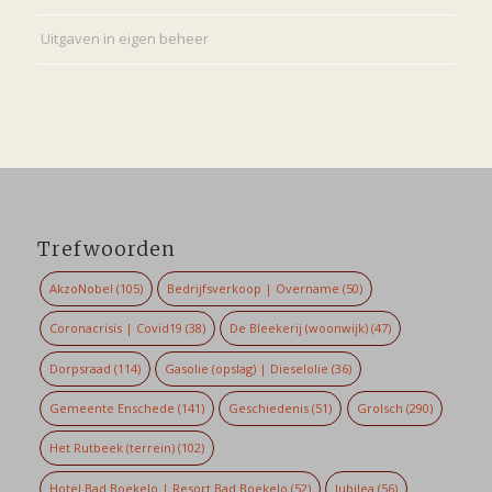
Uitgaven in eigen beheer
Trefwoorden
AkzoNobel
(105)
Bedrijfsverkoop | Overname
(50)
Coronacrisis | Covid19
(38)
De Bleekerij (woonwijk)
(47)
Dorpsraad
(114)
Gasolie (opslag) | Dieselolie
(36)
Gemeente Enschede
(141)
Geschiedenis
(51)
Grolsch
(290)
Het Rutbeek (terrein)
(102)
Hotel Bad Boekelo | Resort Bad Boekelo
(52)
Jubilea
(56)