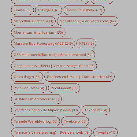
Jubilea
(35)
Lekkages
(40)
Marcellinus (kerk)
(62)
Marcellinus (School)
(33)
Marssteden (bedrijventerrein)
(62)
Momentum (mortuarium)
(35)
Museum Buurtspoorweg (MBS)
(246)
N18
(113)
OBS Molenbeek (Boekelo) | Boekelerschool
(37)
Ongelukken (verkeer) | Verkeersongelukken
(46)
Open dagen
(36)
Popfeesten Usselo | Zomerfeesten
(39)
Raad van State
(34)
Rechtspraak
(80)
SABMiller (bierconcern)
(36)
Staatstoezicht op de Mijnen (SodM)
(33)
Texoprint
(34)
Tweede Wereldoorlog
(55)
Twekkelo
(35)
Twence (afvalverwerking) | Boeldershoek
(48)
Twente
(41)