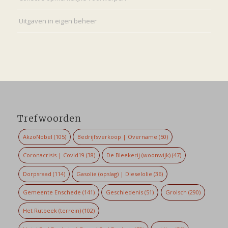
Uitgaven in eigen beheer
Trefwoorden
AkzoNobel
(105)
Bedrijfsverkoop | Overname
(50)
Coronacrisis | Covid19
(38)
De Bleekerij (woonwijk)
(47)
Dorpsraad
(114)
Gasolie (opslag) | Dieselolie
(36)
Gemeente Enschede
(141)
Geschiedenis
(51)
Grolsch
(290)
Het Rutbeek (terrein)
(102)