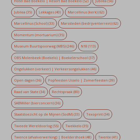
Hotel Bad Boekelo | Resort Bad Boekelo
(52)
Jubilea
(56)
Jubilea
(35)
Lekkages
(40)
Marcellinus (kerk)
(62)
Marcellinus (School)
(33)
Marssteden (bedrijventerrein)
(62)
Momentum (mortuarium)
(35)
Museum Buurtspoorweg (MBS)
(246)
N18
(113)
OBS Molenbeek (Boekelo) | Boekelerschool
(37)
Ongelukken (verkeer) | Verkeersongelukken
(46)
Open dagen
(36)
Popfeesten Usselo | Zomerfeesten
(39)
Raad van State
(34)
Rechtspraak
(80)
SABMiller (bierconcern)
(36)
Staatstoezicht op de Mijnen (SodM)
(33)
Texoprint
(34)
Tweede Wereldoorlog
(55)
Twekkelo
(35)
Twence (afvalverwerking) | Boeldershoek
(48)
Twente
(41)