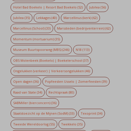
Hotel Bad Boekelo | Resort Bad Boekelo
(52)
Jubilea
(56)
Jubilea
(35)
Lekkages
(40)
Marcellinus (kerk)
(62)
Marcellinus (School)
(33)
Marssteden (bedrijventerrein)
(62)
Momentum (mortuarium)
(35)
Museum Buurtspoorweg (MBS)
(246)
N18
(113)
OBS Molenbeek (Boekelo) | Boekelerschool
(37)
Ongelukken (verkeer) | Verkeersongelukken
(46)
Open dagen
(36)
Popfeesten Usselo | Zomerfeesten
(39)
Raad van State
(34)
Rechtspraak
(80)
SABMiller (bierconcern)
(36)
Staatstoezicht op de Mijnen (SodM)
(33)
Texoprint
(34)
Tweede Wereldoorlog
(55)
Twekkelo
(35)