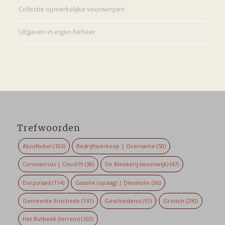
Collectie opmerkelijke voorwerpen
Uitgaven in eigen beheer
Trefwoorden
AkzoNobel
(105)
Bedrijfsverkoop | Overname
(50)
Coronacrisis | Covid19
(38)
De Bleekerij (woonwijk)
(47)
Dorpsraad
(114)
Gasolie (opslag) | Dieselolie
(36)
Gemeente Enschede
(141)
Geschiedenis
(51)
Grolsch
(290)
Het Rutbeek (terrein)
(102)