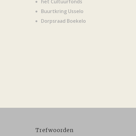
het Cultuurfonds
Buurtkring Usselo
Dorpsraad Boekelo
Trefwoorden