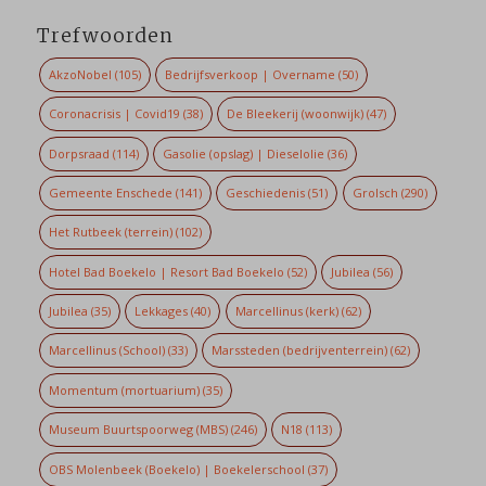
Trefwoorden
AkzoNobel
(105)
Bedrijfsverkoop | Overname
(50)
Coronacrisis | Covid19
(38)
De Bleekerij (woonwijk)
(47)
Dorpsraad
(114)
Gasolie (opslag) | Dieselolie
(36)
Gemeente Enschede
(141)
Geschiedenis
(51)
Grolsch
(290)
Het Rutbeek (terrein)
(102)
Hotel Bad Boekelo | Resort Bad Boekelo
(52)
Jubilea
(56)
Jubilea
(35)
Lekkages
(40)
Marcellinus (kerk)
(62)
Marcellinus (School)
(33)
Marssteden (bedrijventerrein)
(62)
Momentum (mortuarium)
(35)
Museum Buurtspoorweg (MBS)
(246)
N18
(113)
OBS Molenbeek (Boekelo) | Boekelerschool
(37)