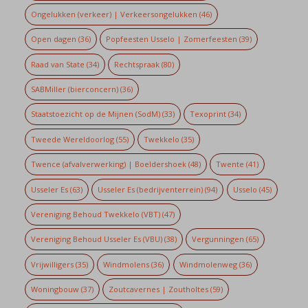
Ongelukken (verkeer) | Verkeersongelukken
(46)
Open dagen
(36)
Popfeesten Usselo | Zomerfeesten
(39)
Raad van State
(34)
Rechtspraak
(80)
SABMiller (bierconcern)
(36)
Staatstoezicht op de Mijnen (SodM)
(33)
Texoprint
(34)
Tweede Wereldoorlog
(55)
Twekkelo
(35)
Twence (afvalverwerking) | Boeldershoek
(48)
Twente
(41)
Usseler Es
(63)
Usseler Es (bedrijventerrein)
(94)
Usselo
(45)
Vereniging Behoud Twekkelo (VBT)
(47)
Vereniging Behoud Usseler Es (VBU)
(38)
Vergunningen
(65)
Vrijwilligers
(35)
Windmolens
(36)
Windmolenweg
(36)
Woningbouw
(37)
Zoutcavernes | Zoutholtes
(59)