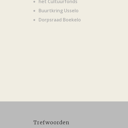
het Cultuurfonds
Buurtkring Usselo
Dorpsraad Boekelo
Trefwoorden