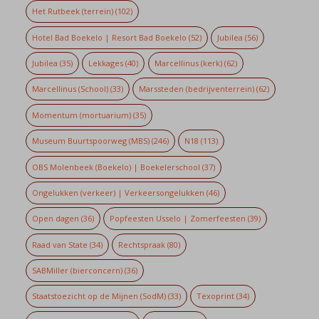
Het Rutbeek (terrein)
(102)
Hotel Bad Boekelo | Resort Bad Boekelo
(52)
Jubilea
(56)
Jubilea
(35)
Lekkages
(40)
Marcellinus (kerk)
(62)
Marcellinus (School)
(33)
Marssteden (bedrijventerrein)
(62)
Momentum (mortuarium)
(35)
Museum Buurtspoorweg (MBS)
(246)
N18
(113)
OBS Molenbeek (Boekelo) | Boekelerschool
(37)
Ongelukken (verkeer) | Verkeersongelukken
(46)
Open dagen
(36)
Popfeesten Usselo | Zomerfeesten
(39)
Raad van State
(34)
Rechtspraak
(80)
SABMiller (bierconcern)
(36)
Staatstoezicht op de Mijnen (SodM)
(33)
Texoprint
(34)