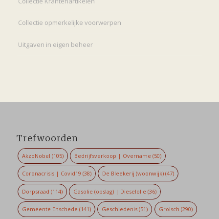
Collectie Krantenartikelen
Collectie opmerkelijke voorwerpen
Uitgaven in eigen beheer
Trefwoorden
AkzoNobel
(105)
Bedrijfsverkoop | Overname
(50)
Coronacrisis | Covid19
(38)
De Bleekerij (woonwijk)
(47)
Dorpsraad
(114)
Gasolie (opslag) | Dieselolie
(36)
Gemeente Enschede
(141)
Geschiedenis
(51)
Grolsch
(290)