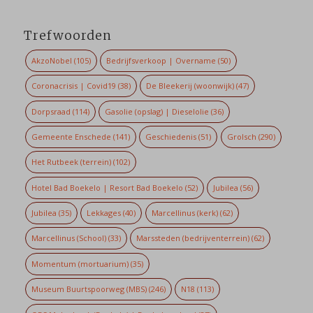
Trefwoorden
AkzoNobel
(105)
Bedrijfsverkoop | Overname
(50)
Coronacrisis | Covid19
(38)
De Bleekerij (woonwijk)
(47)
Dorpsraad
(114)
Gasolie (opslag) | Dieselolie
(36)
Gemeente Enschede
(141)
Geschiedenis
(51)
Grolsch
(290)
Het Rutbeek (terrein)
(102)
Hotel Bad Boekelo | Resort Bad Boekelo
(52)
Jubilea
(56)
Jubilea
(35)
Lekkages
(40)
Marcellinus (kerk)
(62)
Marcellinus (School)
(33)
Marssteden (bedrijventerrein)
(62)
Momentum (mortuarium)
(35)
Museum Buurtspoorweg (MBS)
(246)
N18
(113)