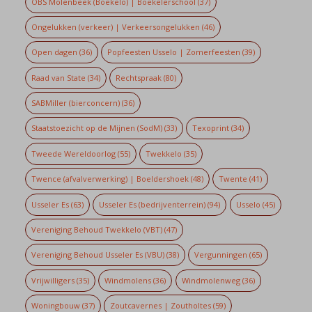
OBS Molenbeek (Boekelo) | Boekelerschool
(37)
Ongelukken (verkeer) | Verkeersongelukken
(46)
Open dagen
(36)
Popfeesten Usselo | Zomerfeesten
(39)
Raad van State
(34)
Rechtspraak
(80)
SABMiller (bierconcern)
(36)
Staatstoezicht op de Mijnen (SodM)
(33)
Texoprint
(34)
Tweede Wereldoorlog
(55)
Twekkelo
(35)
Twence (afvalverwerking) | Boeldershoek
(48)
Twente
(41)
Usseler Es
(63)
Usseler Es (bedrijventerrein)
(94)
Usselo
(45)
Vereniging Behoud Twekkelo (VBT)
(47)
Vereniging Behoud Usseler Es (VBU)
(38)
Vergunningen
(65)
Vrijwilligers
(35)
Windmolens
(36)
Windmolenweg
(36)
Woningbouw
(37)
Zoutcavernes | Zoutholtes
(59)